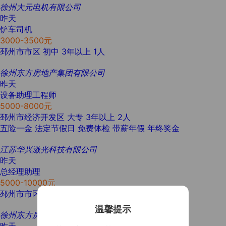
徐州大元电机有限公司
昨天
铲车司机
3000-3500元
邳州市市区
初中
3年以上
1人
徐州东方房地产集团有限公司
昨天
设备助理工程师
5000-8000元
邳州市经济开发区
大专
3年以上
2人
五险一金
法定节假日
免费体检
带薪年假
年终奖金
江苏华兴激光科技有限公司
昨天
总经理助理
5000-10000元
邳州市市区
本科
5年以上
1人
温馨提示
徐州东方房地产集团有限公司
昨天