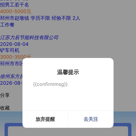
招男工若干名
4000-5000元
邳州市赵墩镇
学历不限
经验不限
2人
工作餐
江苏力辰节能科技有限公司
2026-08-04
铲车司机
3000-3500元
邳州市市区
初中
3年以上
1人
温馨提示
徐州东方房地产集团有限公司
2026-08-04
{{confirmmsg}}
分享
收藏
放弃提醒
去关注
开通微信提醒