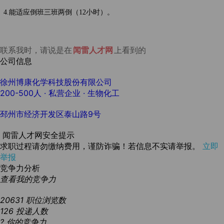
4.能适应倒班三班两倒（12小时）。
联系我时，请说是在
闻雷人才网
上看到的
公司信息
徐州博康化学科技股份有限公司
200-500人
· 私营企业 ·
生物化工
邳州市经济开发区泰山路9号
闻雷人才网安全提示
求职过程请勿缴纳费用，谨防诈骗！若信息不实请举报。
立即
举报
竞争力分析
查看我的竞争力
20631
职位浏览数
126
投递人数
?
你的竞争力