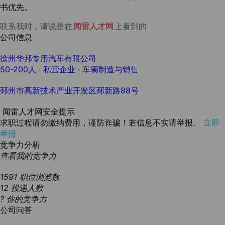
。
书优先
联系我时，请说是在
闻雷人才网
上看到的
公司信息
徐州华邦专用汽车有限公司
50-200人
· 私营企业 ·
车辆制造与销售
邳州市高新技术产业开发区邳新路88号
闻雷人才网安全提示
求职过程请勿缴纳费用，谨防诈骗！若信息不实请举报。
立即
举报
竞争力分析
查看我的竞争力
1591
职位浏览数
12
投递人数
?
你的竞争力
公司问答