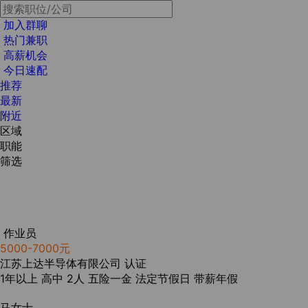
加入群聊
热门兼职
高薪机会
今日速配
推荐
最新
附近
区域
职能
筛选
作业员
5000-7000元
江苏上达半导体有限公司
认证
1年以上
高中
2人
五险一金
法定节假日
带薪年假
马女士