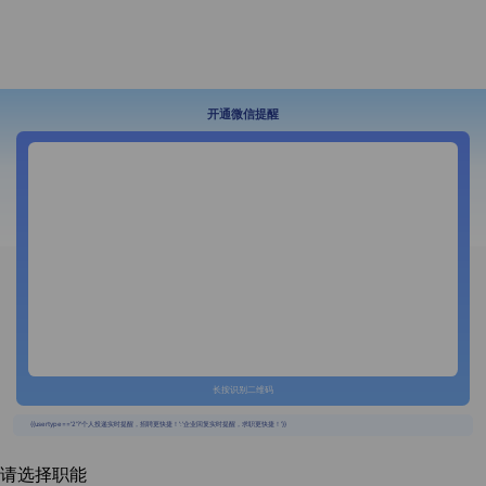
开通微信提醒
长按识别二维码
{{usertype=='2'?'个人投递实时提醒，招聘更快捷！':'企业回复实时提醒，求职更快捷！'}}
请选择职能