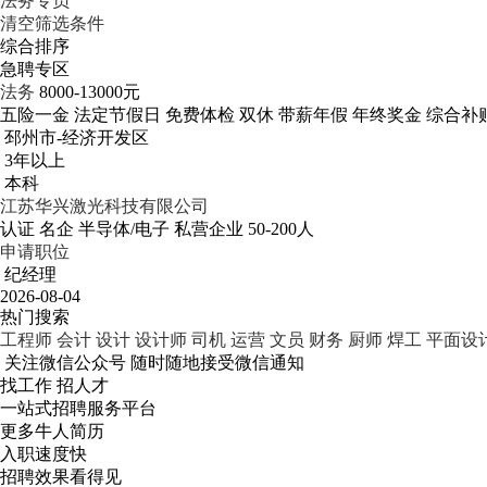
法务专员
清空筛选条件
综合排序
急聘专区
法务
8000-13000元
五险一金
法定节假日
免费体检
双休
带薪年假
年终奖金
综合补
邳州市-经济开发区
3年以上
本科
江苏华兴激光科技有限公司
认证
名企
半导体/电子
私营企业
50-200人
申请职位
纪经理
2026-08-04
热门搜索
工程师
会计
设计
设计师
司机
运营
文员
财务
厨师
焊工
平面设
关注微信公众号
随时随地接受微信通知
找工作 招人才
一站式招聘服务平台
更多牛人简历
入职速度快
招聘效果看得见