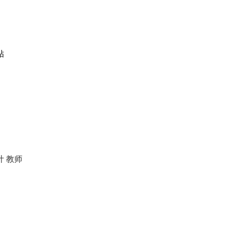
贴
计
教师