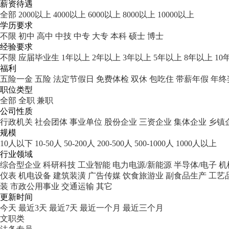
薪资待遇
全部
2000以上
4000以上
6000以上
8000以上
10000以上
学历要求
不限
初中
高中
中技
中专
大专
本科
硕士
博士
经验要求
不限
应届毕业生
1年以上
2年以上
3年以上
5年以上
8年以上
10
福利
五险一金
五险
法定节假日
免费体检
双休
包吃住
带薪年假
年终
职位类型
全部
全职
兼职
公司性质
行政机关
社会团体
事业单位
股份企业
三资企业
集体企业
乡镇
规模
10人以下
10-50人
50-200人
200-500人
500-1000人
1000人以上
行业领域
综合型企业
科研科技
工业智能
电力电源/新能源
半导体/电子
机
仪表
机电设备
建筑装潢
广告传媒
饮食旅游业
副食品生产
工艺
装
市政公用事业
交通运输
其它
更新时间
今天
最近3天
最近7天
最近一个月
最近三个月
文职类