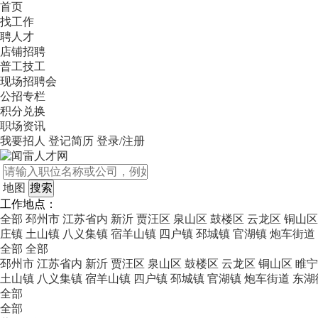
首页
找工作
聘人才
店铺招聘
普工技工
现场招聘会
公招专栏
积分兑换
职场资讯
我要招人
登记简历
登录/注册
地图
工作地点：
全部
邳州市
江苏省内
新沂
贾汪区
泉山区
鼓楼区
云龙区
铜山区
庄镇
土山镇
八义集镇
宿羊山镇
四户镇
邳城镇
官湖镇
炮车街道
全部
全部
邳州市
江苏省内
新沂
贾汪区
泉山区
鼓楼区
云龙区
铜山区
睢宁
土山镇
八义集镇
宿羊山镇
四户镇
邳城镇
官湖镇
炮车街道
东湖
全部
全部