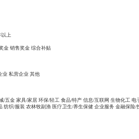
年以上
奖金
销售奖金
综合补贴
企业
私营企业
其他
械/五金
家具/家居
环保/轻工
食品/特产
信息/互联网
生物化工
电
品
纺织/服装
农林牧副渔
医疗卫生/养生保健
企业服务
金融保险/