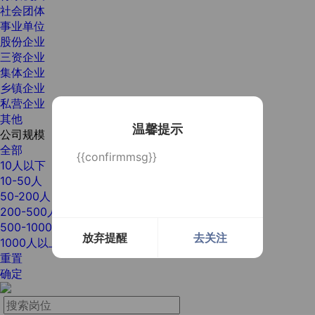
社会团体
事业单位
股份企业
三资企业
集体企业
乡镇企业
私营企业
其他
温馨提示
公司规模
全部
{{confirmmsg}}
10人以下
10-50人
50-200人
200-500人
500-1000人
放弃提醒
去关注
1000人以上
重置
确定