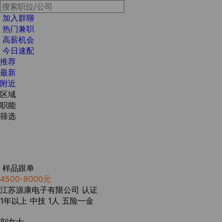
加入群聊
热门兼职
高薪机会
今日速配
推荐
最新
附近
区域
职能
筛选
样品跟单
4500-8000元
江苏源康电子有限公司
认证
1年以上
中技
1人
五险一金
刘女士