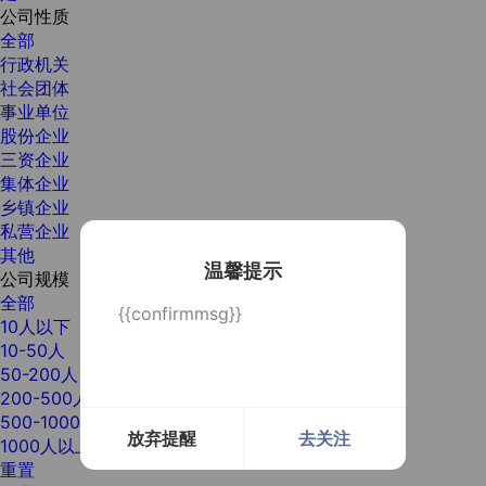
公司性质
全部
行政机关
社会团体
事业单位
股份企业
三资企业
集体企业
乡镇企业
私营企业
其他
温馨提示
公司规模
全部
{{confirmmsg}}
10人以下
10-50人
50-200人
200-500人
500-1000人
放弃提醒
去关注
1000人以上
重置