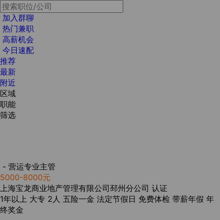
加入群聊
热门兼职
高薪机会
今日速配
推荐
最新
附近
区域
职能
筛选
- 营运专业主管
5000-8000元
上海宝龙商业地产管理有限公司邳州分公司
认证
1年以上
大专
2人
五险一金
法定节假日
免费体检
带薪年假
年
终奖金