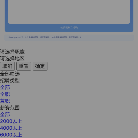
长按识别二维码
{{usertype=='2'?'个人投递实时提醒，招聘更快捷！':'企业回复实时提醒，求职更快捷！'}}
请选择职能
请选择地区
取消
重置
确定
全部筛选
招聘类型
全部
全职
兼职
薪资范围
全部
2000以上
4000以上
6000以上