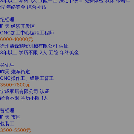
3年以上
本科
1人
五险一金
法定节假日
免费体检
双休
带薪年
假
年终奖金
综合补贴
纪经理
昨天
经济开发区
CNC加工中心编程工程师
6000-10000元
徐州鑫锋精密机械有限公司
认证
3年以上
学历不限
2人
五险
年终奖金
吴先生
昨天
炮车街道
CNC操作工、组装工普工
3500-7800元
宁成家居有限公司
认证
经验不限
学历不限
1人
曹经理
昨天
市区
包装工
3500-5500元