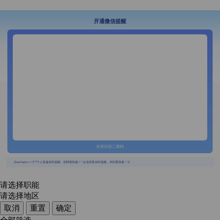
开通微信提醒
长按识别二维码
{{usertype=='2'?'个人投递实时提醒，招聘更快捷！':'企业回复实时提醒，求职更快捷！'}}
请选择职能
请选择地区
取消
重置
确定
全部筛选