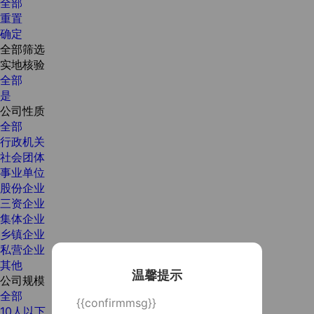
全部
重置
确定
全部筛选
实地核验
全部
是
公司性质
全部
行政机关
社会团体
事业单位
股份企业
三资企业
集体企业
乡镇企业
私营企业
其他
温馨提示
公司规模
全部
{{confirmmsg}}
10人以下