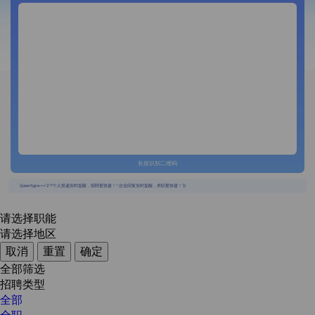
长按识别二维码
{{usertype=='2'?'个人投递实时提醒，招聘更快捷！':'企业回复实时提醒，求职更快捷！'}}
请选择职能
请选择地区
取消
重置
确定
全部筛选
招聘类型
全部
全职