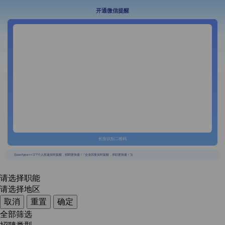
开通微信提醒
长按识别二维码
{{usertype=='2'?'个人投递实时提醒，招聘更快捷！':'企业回复实时提醒，求职更快捷！'}}
请选择职能
请选择地区
取消
重置
确定
全部筛选
招聘类型