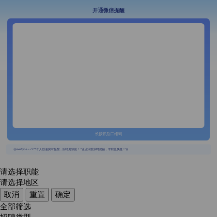
开通微信提醒
长按识别二维码
{{usertype=='2'?'个人投递实时提醒，招聘更快捷！':'企业回复实时提醒，求职更快捷！'}}
请选择职能
请选择地区
取消
重置
确定
全部筛选
招聘类型