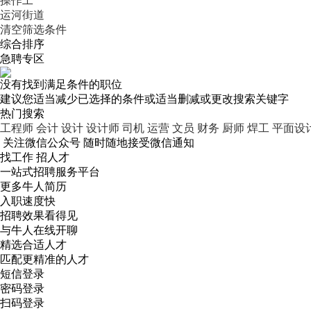
操作工
运河街道
清空筛选条件
综合排序
急聘专区
没有找到满足条件的职位
建议您适当减少已选择的条件或适当删减或更改搜索关键字
热门搜索
工程师
会计
设计
设计师
司机
运营
文员
财务
厨师
焊工
平面设
关注微信公众号
随时随地接受微信通知
找工作 招人才
一站式招聘服务平台
更多牛人简历
入职速度快
招聘效果看得见
与牛人在线开聊
精选合适人才
匹配更精准的人才
短信登录
密码登录
扫码登录