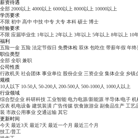
薪资待遇
全部
2000以上
4000以上
6000以上
8000以上
10000以上
学历要求
不限
初中
高中
中技
中专
大专
本科
硕士
博士
经验要求
不限
应届毕业生
1年以上
2年以上
3年以上
5年以上
8年以上
10
福利
五险一金
五险
法定节假日
免费体检
双休
包吃住
带薪年假
年终
职位类型
全部
全职
兼职
公司性质
行政机关
社会团体
事业单位
股份企业
三资企业
集体企业
乡镇
规模
10人以下
10-50人
50-200人
200-500人
500-1000人
1000人以上
行业领域
综合型企业
科研科技
工业智能
电力电源/新能源
半导体/电子
机
仪表
机电设备
建筑装潢
广告传媒
饮食旅游业
副食品生产
工艺
装
市政公用事业
交通运输
其它
更新时间
今天
最近3天
最近7天
最近一个月
最近三个月
技工/普工