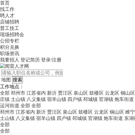
首页
找工作
聘人才
店铺招聘
普工技工
现场招聘会
公招专栏
积分兑换
职场资讯
我要招人
登记简历
登录/注册
地图
工作地点：
全部
邳州市
江苏省内
新沂
贾汪区
泉山区
鼓楼区
云龙区
铜山区
庄镇
土山镇
八义集镇
宿羊山镇
四户镇
邳城镇
官湖镇
炮车街道
运河街道
全部
全部
邳州市
江苏省内
新沂
贾汪区
泉山区
鼓楼区
云龙区
铜山区
睢宁
土山镇
八义集镇
宿羊山镇
四户镇
邳城镇
官湖镇
炮车街道
东湖
全部
全部