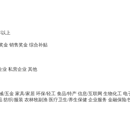
年以上
奖金
销售奖金
综合补贴
企业
私营企业
其他
械/五金
家具/家居
环保/轻工
食品/特产
信息/互联网
生物化工
电
品
纺织/服装
农林牧副渔
医疗卫生/养生保健
企业服务
金融保险/