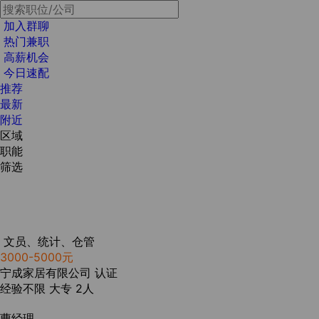
加入群聊
热门兼职
高薪机会
今日速配
推荐
最新
附近
区域
职能
筛选
文员、统计、仓管
3000-5000元
宁成家居有限公司
认证
经验不限
大专
2人
曹经理