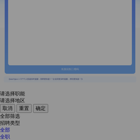
长按识别二维码
{{usertype=='2'?'个人投递实时提醒，招聘更快捷！':'企业回复实时提醒，求职更快捷！'}}
请选择职能
请选择地区
取消
重置
确定
全部筛选
招聘类型
全部
全职