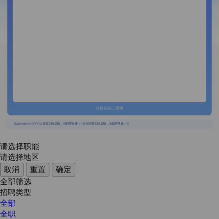
长按识别二维码
{{usertype=='2'?'个人投递实时提醒，招聘更快捷！':'企业回复实时提醒，求职更快捷！'}}
请选择职能
请选择地区
取消
重置
确定
全部筛选
招聘类型
全部
全职