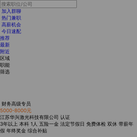
加入群聊
热门兼职
高薪机会
今日速配
推荐
最新
附近
区域
职能
筛选
财务高级专员
5000-8000元
江苏华兴激光科技有限公司
认证
3年以上
本科
1人
五险一金
法定节假日
免费体检
双休
带薪年
假
年终奖金
综合补贴