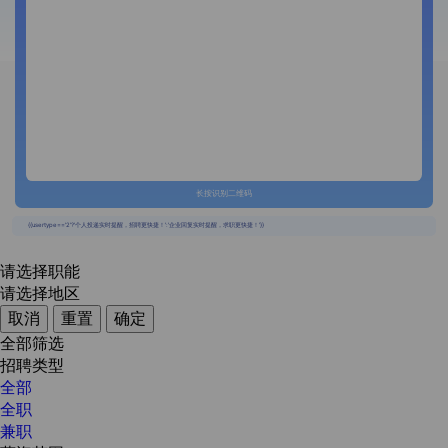
长按识别二维码
{{usertype=='2'?'个人投递实时提醒，招聘更快捷！':'企业回复实时提醒，求职更快捷！'}}
请选择职能
请选择地区
取消
重置
确定
全部筛选
招聘类型
全部
全职
兼职