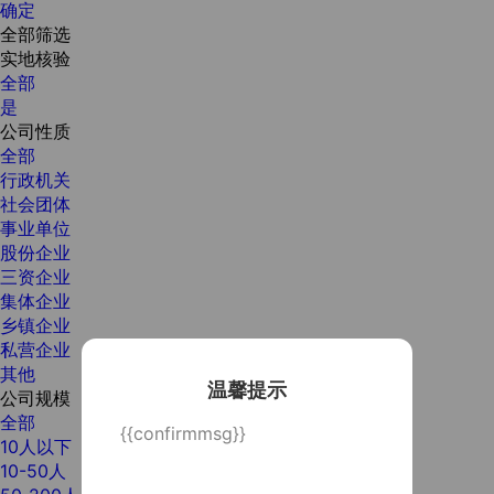
确定
全部筛选
实地核验
全部
是
公司性质
全部
行政机关
社会团体
事业单位
股份企业
三资企业
集体企业
乡镇企业
私营企业
其他
温馨提示
公司规模
全部
{{confirmmsg}}
10人以下
10-50人