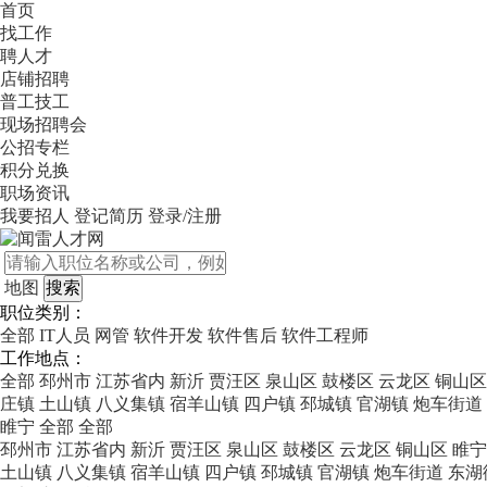
首页
找工作
聘人才
店铺招聘
普工技工
现场招聘会
公招专栏
积分兑换
职场资讯
我要招人
登记简历
登录/注册
地图
职位类别：
全部
IT人员
网管
软件开发
软件售后
软件工程师
工作地点：
全部
邳州市
江苏省内
新沂
贾汪区
泉山区
鼓楼区
云龙区
铜山区
庄镇
土山镇
八义集镇
宿羊山镇
四户镇
邳城镇
官湖镇
炮车街道
睢宁
全部
全部
邳州市
江苏省内
新沂
贾汪区
泉山区
鼓楼区
云龙区
铜山区
睢宁
土山镇
八义集镇
宿羊山镇
四户镇
邳城镇
官湖镇
炮车街道
东湖