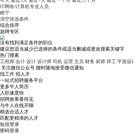
今天
最近3天
最近7天
最近一个月
最近三个月
IT网络/计算机专业人员
睢宁
清空筛选条件
综合排序
急聘专区
没有找到满足条件的职位
建议您适当减少已选择的条件或适当删减或更改搜索关键字
热门搜索
工程师
会计
设计
设计师
司机
运营
文员
财务
厨师
焊工
平面设
关注微信公众号
随时随地接受微信通知
找工作 招人才
一站式招聘服务平台
更多牛人简历
入职速度快
招聘效果看得见
与牛人在线开聊
精选合适人才
匹配更精准的人才
短信登录
密码登录