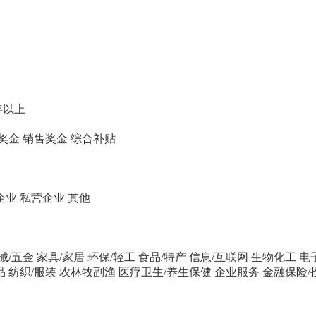
年以上
奖金
销售奖金
综合补贴
企业
私营企业
其他
械/五金
家具/家居
环保/轻工
食品/特产
信息/互联网
生物化工
电
品
纺织/服装
农林牧副渔
医疗卫生/养生保健
企业服务
金融保险/