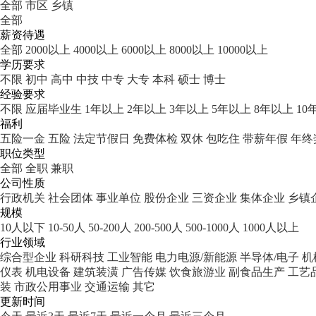
全部
市区
乡镇
全部
薪资待遇
全部
2000以上
4000以上
6000以上
8000以上
10000以上
学历要求
不限
初中
高中
中技
中专
大专
本科
硕士
博士
经验要求
不限
应届毕业生
1年以上
2年以上
3年以上
5年以上
8年以上
10
福利
五险一金
五险
法定节假日
免费体检
双休
包吃住
带薪年假
年终
职位类型
全部
全职
兼职
公司性质
行政机关
社会团体
事业单位
股份企业
三资企业
集体企业
乡镇
规模
10人以下
10-50人
50-200人
200-500人
500-1000人
1000人以上
行业领域
综合型企业
科研科技
工业智能
电力电源/新能源
半导体/电子
机
仪表
机电设备
建筑装潢
广告传媒
饮食旅游业
副食品生产
工艺
装
市政公用事业
交通运输
其它
更新时间