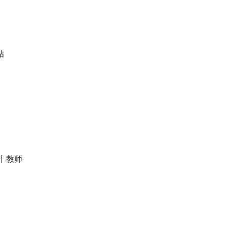
贴
计
教师