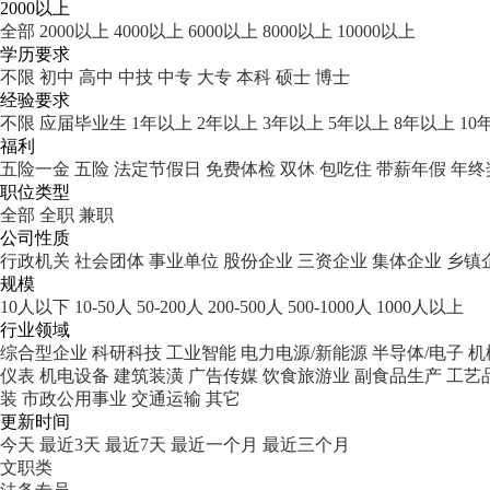
2000以上
全部
2000以上
4000以上
6000以上
8000以上
10000以上
学历要求
不限
初中
高中
中技
中专
大专
本科
硕士
博士
经验要求
不限
应届毕业生
1年以上
2年以上
3年以上
5年以上
8年以上
10
福利
五险一金
五险
法定节假日
免费体检
双休
包吃住
带薪年假
年终
职位类型
全部
全职
兼职
公司性质
行政机关
社会团体
事业单位
股份企业
三资企业
集体企业
乡镇
规模
10人以下
10-50人
50-200人
200-500人
500-1000人
1000人以上
行业领域
综合型企业
科研科技
工业智能
电力电源/新能源
半导体/电子
机
仪表
机电设备
建筑装潢
广告传媒
饮食旅游业
副食品生产
工艺
装
市政公用事业
交通运输
其它
更新时间
今天
最近3天
最近7天
最近一个月
最近三个月
文职类