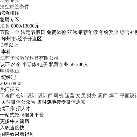
法务专员
清空筛选条件
综合排序
急聘专区
法务
8000-13000元
五险一金
法定节假日
免费体检
双休
带薪年假
年终奖金
综合补
邳州市-经济开发区
3年以上
本科
江苏华兴激光科技有限公司
认证
名企
半导体/电子
私营企业
50-200人
申请职位
纪经理
2026-08-04
热门搜索
工程师
会计
设计
设计师
司机
运营
文员
财务
厨师
焊工
平面设
关注微信公众号
随时随地接受微信通知
找工作 招人才
一站式招聘服务平台
更多牛人简历
入职速度快
招聘效果看得见