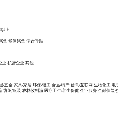
年以上
奖金
销售奖金
综合补贴
企业
私营企业
其他
械/五金
家具/家居
环保/轻工
食品/特产
信息/互联网
生物化工
电
品
纺织/服装
农林牧副渔
医疗卫生/养生保健
企业服务
金融保险/