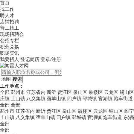
首页
找工作
聘人才
店铺招聘
普工技工
现场招聘会
公招专栏
积分兑换
职场资讯
我要招人
登记简历
登录/注册
地图
工作地点：
全部
邳州市
江苏省内
新沂
贾汪区
泉山区
鼓楼区
云龙区
铜山区
庄镇
土山镇
八义集镇
宿羊山镇
四户镇
邳城镇
官湖镇
炮车街道
全部
全部
邳州市
江苏省内
新沂
贾汪区
泉山区
鼓楼区
云龙区
铜山区
睢宁
土山镇
八义集镇
宿羊山镇
四户镇
邳城镇
官湖镇
炮车街道
东湖
全部
全部