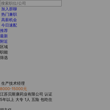
加入群聊
热门兼职
高薪机会
今日速配
推荐
最新
附近
区域
职能
筛选
生产技术经理
8000-15000元
江苏贝斯康药业有限公司
认证
5年以上
大专
1人
五险
包吃住
胡主任