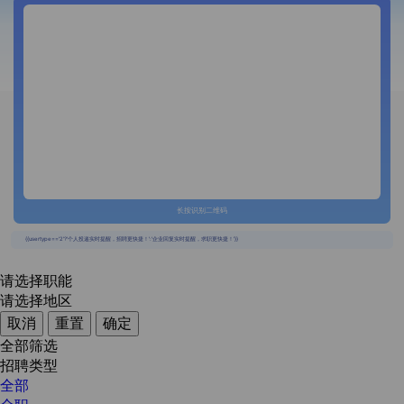
长按识别二维码
{{usertype=='2'?'个人投递实时提醒，招聘更快捷！':'企业回复实时提醒，求职更快捷！'}}
请选择职能
请选择地区
取消
重置
确定
全部筛选
招聘类型
全部