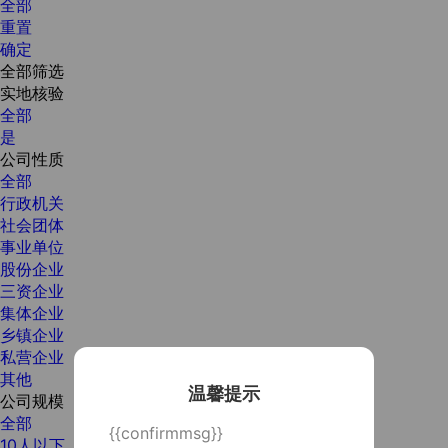
全部
重置
确定
全部筛选
实地核验
全部
是
公司性质
全部
行政机关
社会团体
事业单位
股份企业
三资企业
集体企业
乡镇企业
私营企业
其他
温馨提示
公司规模
全部
{{confirmmsg}}
10人以下