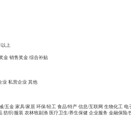
年以上
奖金
销售奖金
综合补贴
企业
私营企业
其他
械/五金
家具/家居
环保/轻工
食品/特产
信息/互联网
生物化工
电
品
纺织/服装
农林牧副渔
医疗卫生/养生保健
企业服务
金融保险/