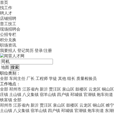
首页
找工作
聘人才
店铺招聘
普工技工
现场招聘会
公招专栏
积分兑换
职场资讯
我要招人
登记简历
登录/注册
地图
职位类别：
全部
车间主任
厂长
工程师
学徒
其他
组长
质量检验员
工作地点：
全部
邳州市
江苏省内
新沂
贾汪区
泉山区
鼓楼区
云龙区
铜山区
庄镇
土山镇
八义集镇
宿羊山镇
四户镇
邳城镇
官湖镇
炮车街道
铁富镇
全部
邳州市
江苏省内
新沂
贾汪区
泉山区
鼓楼区
云龙区
铜山区
睢宁
土山镇
八义集镇
宿羊山镇
四户镇
邳城镇
官湖镇
炮车街道
东湖