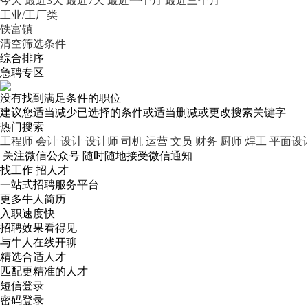
今天
最近3天
最近7天
最近一个月
最近三个月
工业/工厂类
铁富镇
清空筛选条件
综合排序
急聘专区
没有找到满足条件的职位
建议您适当减少已选择的条件或适当删减或更改搜索关键字
热门搜索
工程师
会计
设计
设计师
司机
运营
文员
财务
厨师
焊工
平面设
关注微信公众号
随时随地接受微信通知
找工作 招人才
一站式招聘服务平台
更多牛人简历
入职速度快
招聘效果看得见
与牛人在线开聊
精选合适人才
匹配更精准的人才
短信登录
密码登录