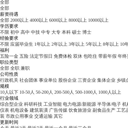
全部
全部
薪资待遇
全部
2000以上
4000以上
6000以上
8000以上
10000以上
学历要求
不限
初中
高中
中技
中专
大专
本科
硕士
博士
经验要求
不限
应届毕业生
1年以上
2年以上
3年以上
5年以上
8年以上
10
福利
五险一金
五险
法定节假日
免费体检
双休
包吃住
带薪年假
年终
职位类型
全部
全职
兼职
公司性质
行政机关
社会团体
事业单位
股份企业
三资企业
集体企业
乡镇
规模
10人以下
10-50人
50-200人
200-500人
500-1000人
1000人以上
行业领域
综合型企业
科研科技
工业智能
电力电源/新能源
半导体/电子
机
仪表
机电设备
建筑装潢
广告传媒
饮食旅游业
副食品生产
工艺
装
市政公用事业
交通运输
其它
更新时间